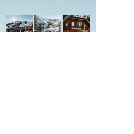
________
Share this event with friends
MAJA EVENT
by MOLE and JEAN PHILIPPE
Follow us