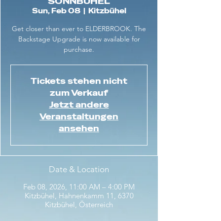
SONNBÜHEL
Sun, Feb 08
  |  
Kitzbühel
Get closer than ever to ELDERBROOK. The
Backstage Upgrade is now available for
purchase.
Tickets stehen nicht
zum Verkauf
Jetzt andere
Veranstaltungen
ansehen
Date & Location
Feb 08, 2026, 11:00 AM – 4:00 PM
Kitzbühel, Hahnenkamm 11, 6370
Kitzbühel, Österreich