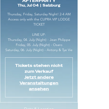
AFTERPARTY
Thu, Jul 04
  |  
Salzburg
Thursday, Friday, Saturday Night! 2-4 AM
Access only with the CUPRA VIP LODGE
TICKET
LINE UP:
Thursday, 04. July (Night) - Jean Philippe
Friday, 05. July (Night) - Osaro
Saturday, 06. July (Night) - Antony & Tye Vie
Tickets stehen nicht
zum Verkauf
Jetzt andere
Veranstaltungen
ansehen