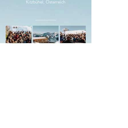
Kitzbühel, Österreich
________
BOOK YOUR SKIDOO SHUTTLE
Share this event with friends