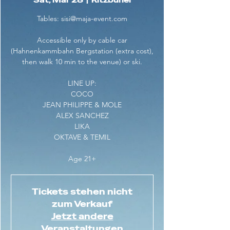
Sat, Mar 28
  |  
Kitzbühel
Tables: sisi@maja-event.com
Accessible only by cable car
(Hahnenkammbahn Bergstation (extra cost),
then walk 10 min to the venue) or ski.
LINE UP:
COCO
JEAN PHILIPPE & MOLE
ALEX SANCHEZ
LIKA
OKTAVE & TEMIL
Age 21+
Tickets stehen nicht
zum Verkauf
Jetzt andere
Veranstaltungen