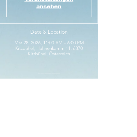
ansehen
Date & Location
Mar 28, 2026, 11:00 AM – 6:00 PM
Kitzbühel, Hahnenkamm 11, 6370
Kitzbühel, Österreich
________